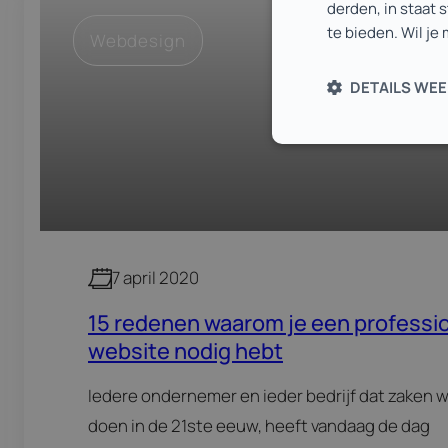
derden, in staat 
te bieden. Wil je
Webdesign
DETAILS WE
7 april 2020
15 redenen waarom je een professi
website nodig hebt
Iedere ondernemer en ieder bedrijf dat zaken w
doen in de 21ste eeuw, heeft vandaag de dag