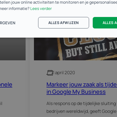
stellen jouw online activiteiten te monitoren en je gepersonalis
 meer informatie?
Lees verder
Varia
ERGEVEN
ALLES AFWIJZEN
ALLES 
1 april 2020
onele
Markeer jouw zaak als tijde
in Google My Business
il
Als respons op de tijdelijke sluitin
bedrijven wereldwijd, geeft Google 