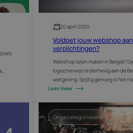
20 april 2020
Voldoet jouw webshop aan 
verplichtingen?
 zoals
Webshop laten maken in België? Da
logischerwijs onderhevig aan de Be
l
wetgeving. Spijtig genoeg is het niet
zelfde
Lees meer
om door het bos de bomen nog te z
hoogte…
Ongecategoriseerd