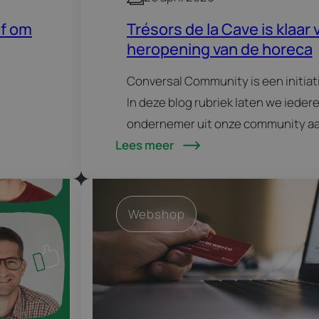
ef om
Trésors de la Cave is klaar 
heropening van de horeca
Conversal Community is een initiat
In deze blog rubriek laten we iede
ondernemer uit onze community aa
Lees meer
leggen hen op de rooster en stelle
over…
Webshop