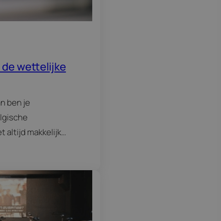
de wettelijke
n ben je
lgische
 altijd makkelijk
ien en op de