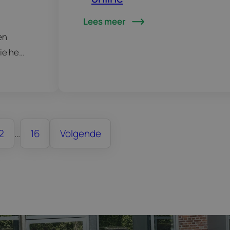
Lees meer
en
ie het
2
…
16
Volgende