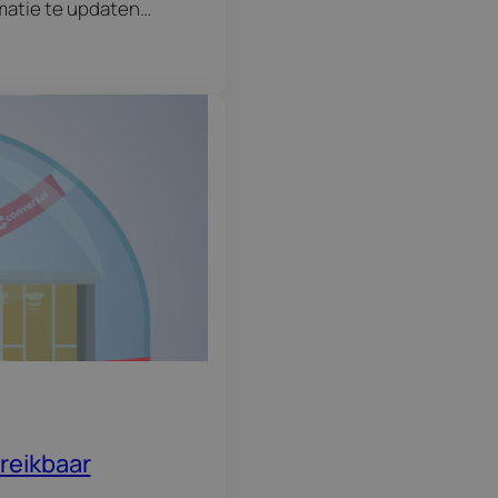
matie te updaten.
en Google My
 als ‘tijdelijk…
ereikbaar