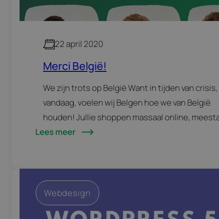
22 april 2020
Merci België!
We zijn trots op België Want in tijden van crisis,
vandaag, voelen wij Belgen hoe we van België
houden! Jullie shoppen massaal online, meesta
Lees meer
bij Belgische webshops. Blijven doen! Want die
werkgevers zorgen…
Webdesign