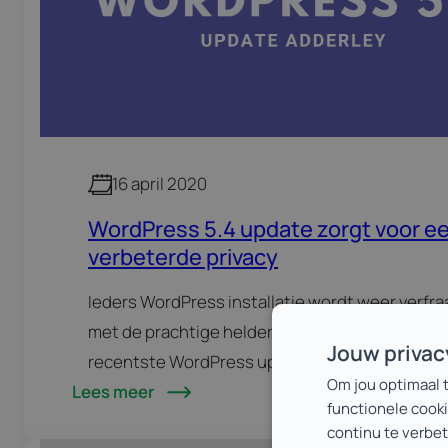
16 april 2020
WordPress 5.4 update zorgt voor e
verbeterde privacy
Ieders WordPress installatie wordt weer verfra
met de prachtige helder rode ‘update’ notificat
Jouw priva
recentste WordPress update met nummer 5.4 
Om jou optimaal 
Lees meer
de naam Adderley, naar een beroemd muzikant.
functionele cooki
je al kunt verwachten,…
continu te verbe