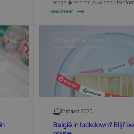
mogelijkheid om jouw bedrijfsinfor
 nu,
Lees meer
Je hebt momenteel een optie binn
Business om jouw bedrijf te markeren
Ongecategoriseerd
12 maart 2020
in
België in lockdown? Blijf b
online