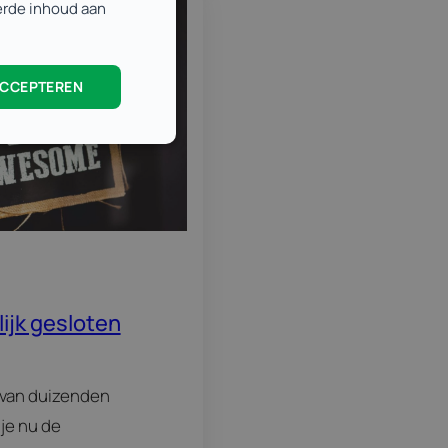
eerde inhoud aan
ACCEPTEREN
lijk gesloten
g van duizenden
je nu de