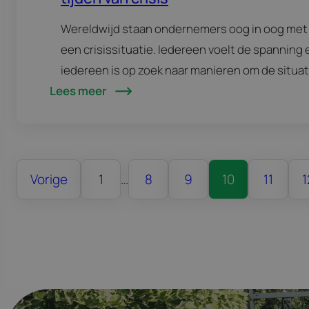
Wereldwijd staan ondernemers oog in oog met
een crisissituatie. Iedereen voelt de spanning 
iedereen is op zoek naar manieren om de situat
Lees meer
hoofd te bieden. Ongekende situaties vragen
om creatieve oplossingen. Deze…
Vorige
1
…
8
9
10
11
1