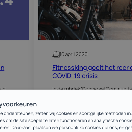
16 april 2020
en
Fitnessking gooit het roer 
COVID-19 crisis
aid
In de rubriek ‘Conversal Community
ie. De
iemand uit onze community aan he
cyvoorkeuren
kreeg
ondernemen, online marketing, web
te ondersteunen, zetten wij cookies en soortgelijke methoden in
 Zoals
Lees meer
dingen die belangrijk zijn in de dage
es om de site soepel te laten functioneren en analytische cooki
bedrijvigheid van het…
teren. Daarnaast plaatsen we persoonlijke cookies die ons, en g