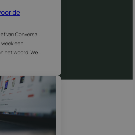
voor de
ief van Conversal.
re week een
n het woord. We
n hen vragen