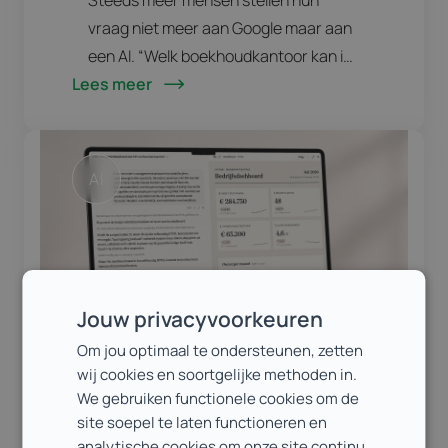
vraag niet meer aan Google maar aan
een AI. “Welk boekhoudkantoor kan ik
Lees meer
aanraden in mijn regio?” “Is dat merk
betrouwbaar?” “Wat zijn de beste
alternatieven voor…
AI
Jouw privacyvoorkeuren
Om jou optimaal te ondersteunen, zetten
wij cookies en soortgelijke methoden in.
We gebruiken functionele cookies om de
20 juli 2026
site soepel te laten functioneren en
analytische cookies om onze site continu