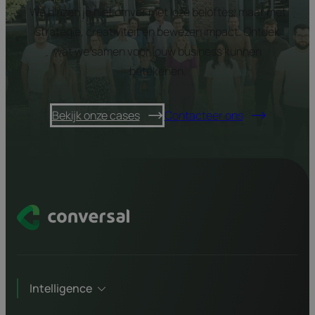
We blazen je niet omver met loze beloftes, maar met
strategie, creativiteit en bewezen impact. Ontdek
wat we samen voor jouw business kunnen
betekenen.
Bekijk onze cases
Contacteer ons
Intelligence