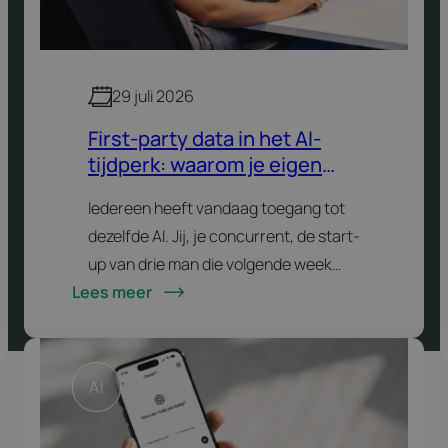
29 juli 2026
First-party data in het AI-
tijdperk: waarom je eigen
data je grootste voorsprong
Iedereen heeft vandaag toegang tot
wordt
dezelfde AI. Jij, je concurrent, de start-
up van drie man die volgende week
Lees meer
opstart. Dezelfde modellen, dezelfde
tools, dezelfde slimme trucjes die je op
LinkedIn voorbij ziet…
AI