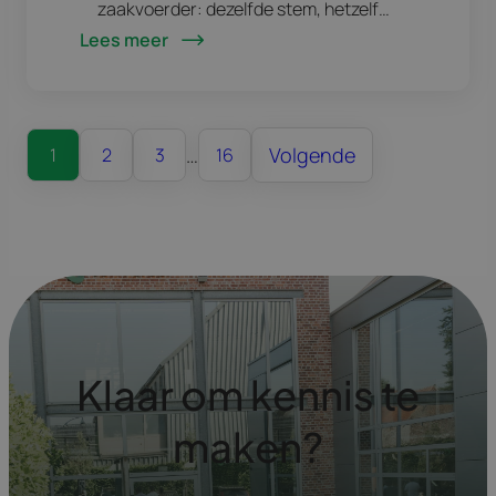
zaakvoerder: dezelfde stem, hetzelfde
Lees meer
gezicht, dezelfde ietwat ongeduldige
manier van praten. “Er moet vandaag
nog een overschrijving de deur uit
voor…
…
Volgende
1
2
3
16
Klaar om kennis te
maken?