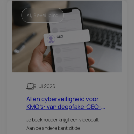
AI
, 
Beveiliging
9 juli 2026
AI en cyberveiligheid voor
KMO’s: van deepfake-CEO-
fraude tot slimme phishing
Je boekhouder krijgt een videocall.
Aan de andere kant zit de