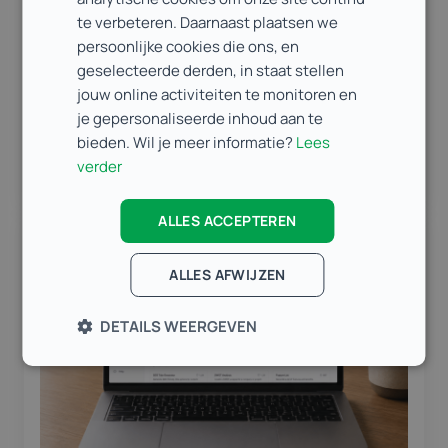
Interne tools bouwen met AI:
te verbeteren. Daarnaast plaatsen we
hoe ‘vibe coding’ je
persoonlijke cookies die ons, en
bedrijfsprocessen versnelt
geselecteerde derden, in staat stellen
Elk bedrijf heeft ze: kleine interne tools
jouw online activiteiten te monitoren en
die het werk net wat vlotter zouden
je gepersonaliseerde inhoud aan te
laten lopen. Een dashboard hier, een
bieden. Wil je meer informatie?
Lees
Lees meer
slim formulier daar, een tool die wat
verder
losse gegevens samenbrengt. Stuk
voor…
ALLES ACCEPTEREN
AI
ALLES AFWIJZEN
DETAILS WEERGEVEN