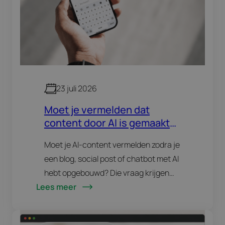
23 juli 2026
Moet je vermelden dat
content door AI is gemaakt?
De nieuwe
Moet je AI-content vermelden zodra je
transparantieregels
een blog, social post of chatbot met AI
uitgelegd
hebt opgebouwd? Die vraag krijgen
Lees meer
we steeds vaker en het antwoord is
genuanceerder dan een simpele ja of…