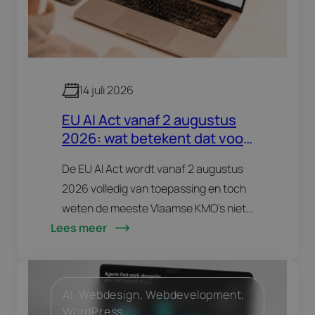
14 juli 2026
EU AI Act vanaf 2 augustus
2026: wat betekent dat voor
jouw KMO?
De EU AI Act wordt vanaf 2 augustus
2026 volledig van toepassing en toch
weten de meeste Vlaamse KMO’s niet
Lees meer
wat dat concreet voor hen betekent.
Draaien je AI-chatbot, je
rekruteringssoftware of…
AI
, 
Webdesign
, 
Webdevelopment
, 
WordPress