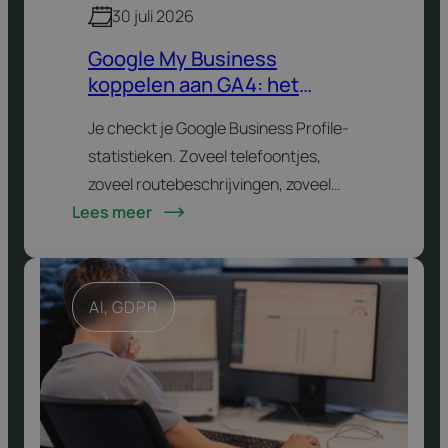
30 juli 2026
Google My Business
koppelen aan GA4: het
volledige stappenplan
Je checkt je Google Business Profile-
(2026)
statistieken. Zoveel telefoontjes,
zoveel routebeschrijvingen, zoveel
Lees meer
klikks naar je website. Daarna spring je
naar GA4 om te zien wat er op je site
gebeurt. Twee tabbladen, twee…
AI
, 
GDPR