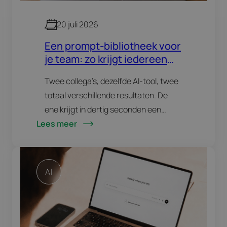
20 juli 2026
Een prompt-bibliotheek voor
je team: zo krijgt iedereen
dezelfde AI-kwaliteit
Twee collega’s, dezelfde AI-tool, twee
totaal verschillende resultaten. De
ene krijgt in dertig seconden een
Lees meer
bruikbare tekst, de andere worstelt
een half uur en levert iets in waar
niemand blij van wordt.…
AI