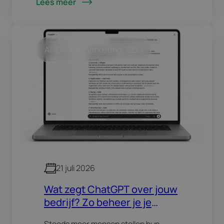
Lees meer
eender welke taal je doelgroep
spreekt. Maar dan komt de…
AI
, 
Online marketing
, 
SEO
21 juli 2026
Wat zegt ChatGPT over jouw
bedrijf? Zo beheer je je
reputatie in AI-antwoorden
Steeds meer mensen stellen hun